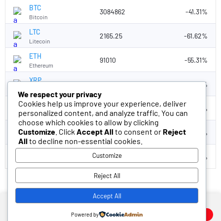
BTC
3084862
-41.31%
Bitcoin
LTC
2165.25
-61.62%
Litecoin
ETH
91010
-55.31%
Ethereum
XRP
48.51
-67.01%
Ripple
We respect your privacy
Cookies help us improve your experience, deliver
BCH
10244.47
-63.64%
personalized content, and analyze traffic. You can
Bitcoin cash
choose which cookies to allow by clicking
EOS
Customize
. Click
Accept All
to consent or
Reject
0.00%
EOS
All
to decline non-essential cookies.
USDT
Customize
47.67
-0.03%
Tether
Reject All
Temadam
Accept All
Veri politikasındaki amaçlarla sınırlı ve mevzuata uygun şekilde
çerez konumlandırmaktayız. Detaylar için
veri politikamızı
Powered by