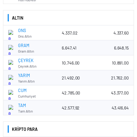
ALTIN
ONS
4.337,02
4.337,60
Ons Altın
GRAM
6.647,41
6.648,15
Gram Altın
ÇEYREK
10.746,00
10.891,00
Çeyrek Altın
YARIM
21.492,00
21.762,00
Yarım Altın
CUM
42.785,00
43.377,00
Cumhuriyet
TAM
42.577,92
43.416,64
Tam Altın
KRİPTO PARA