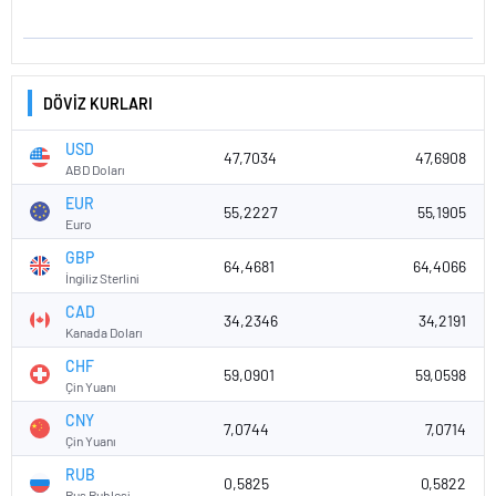
DÖVİZ KURLARI
USD
47,7034
47,6908
ABD Doları
EUR
55,2227
55,1905
Euro
GBP
64,4681
64,4066
İngiliz Sterlini
CAD
34,2346
34,2191
Kanada Doları
CHF
59,0901
59,0598
Çin Yuanı
CNY
7,0744
7,0714
Çin Yuanı
RUB
0,5825
0,5822
Rus Rublesi