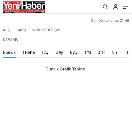
Son Güncelleme: 21:48
ALIŞ
SATIŞ
GÜNLÜK DEĞİŞİM
KAPANIŞ
Günlük
1 Hafta
1 Ay
3 Ay
6 Ay
1 Yıl
3 Yıl
5 Yıl
Tü
Günlük Grafik Tablosu